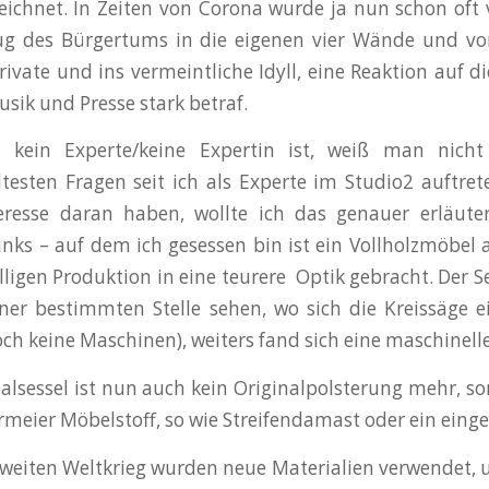
ichnet. In Zeiten von Corona wurde ja nun schon oft
g des Bürgertums in die eigenen vier Wände und vo
rivate und ins vermeintliche Idyll, eine Reaktion auf d
usik und Presse stark betraf.
ein Experte/keine Expertin ist, weiß man nicht
ltesten Fragen seit ich als Experte im Studio2 auftre
teresse daran haben, wollte ich das genauer erläut
links – auf dem ich gesessen bin ist ein Vollholzmöbe
lligen Produktion in eine teurere Optik gebracht. Der S
ner bestimmten Stelle sehen, wo sich die Kreissäge e
och keine Maschinen), weiters fand sich eine maschinell
alsessel ist nun auch kein Originalpolsterung mehr, so
rmeier Möbelstoff, so wie Streifendamast oder ein ein
eiten Weltkrieg wurden neue Materialien verwendet, u