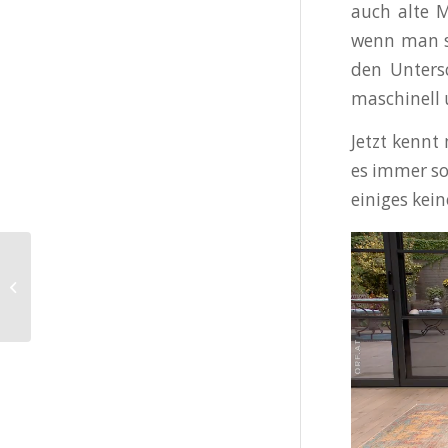
auch alte M
wenn man s
den Unters
maschinell 
Jetzt kennt
es immer so
einiges kei
Studio 2 – Experte
Christof Stein spricht
über: Knöpfe