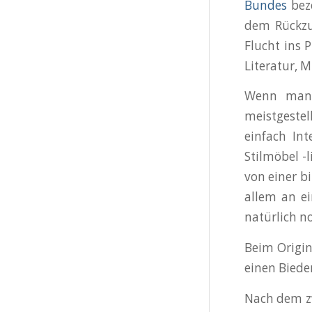
Bundes
beze
dem Rückzu
Flucht ins P
Literatur, M
Wenn man k
meistgestel
einfach In
Stilmöbel -
von einer bi
allem an ei
natürlich n
Beim Origin
einen Biede
Nach dem zw