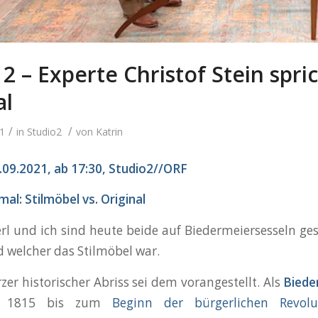
 2 – Experte Christof Stein spric
al
/
/
21
in
Studio2
von
Katrin
09.2021, ab 17:30, Studio2//ORF
al: Stilmöbel vs. Original
erl und ich sind heute beide auf Biedermeiersesseln ge
d welcher das Stilmöbel war.
zer historischer Abriss sei dem vorangestellt. Als
Biede
1815 bis zum
Beginn der bürgerlichen Revol