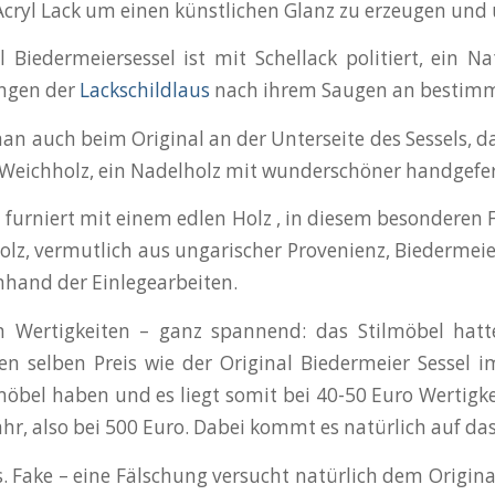
Acryl Lack um einen künstlichen Glanz zu erzeugen und
l Biedermeiersessel ist mit Schellack politiert, ein 
ngen der
Lackschildlaus
nach ihrem Saugen an bestimm
an auch beim Original an der Unterseite des Sessels, d
 Weichholz, ein Nadelholz mit wunderschöner handgefe
urniert mit einem edlen Holz , in diesem besonderen Fa
olz, vermutlich aus ungarischer Provenienz, Biedermei
nhand der Einlegearbeiten.
 Wertigkeiten – ganz spannend: das Stilmöbel hatt
en selben Preis wie der Original Biedermeier Sessel
bel haben und es liegt somit bei 40-50 Euro Wertigke
hr, also bei 500 Euro. Dabei kommt es natürlich auf da
. Fake – eine Fälschung versucht natürlich dem Origin