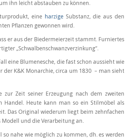
 um ihn leicht abstauben zu können.
Naturprodukt, eine
harzige
Substanz, die aus den
ten Pflanzen gewonnen wird.
ass er aus der Biedermeierzeit stammt. Furniertes
rtigter „Schwalbenschwanzverzinkung“.
ll eine Blumenesche, die fast schon aussieht wie
er der K&K Monarchie, circa um 1830 – man sieht
e zur Zeit seiner Erzeugung nach dem zweiten
 im Handel. Heute kann man so ein Stilmöbel als
it. Das Original wiederum liegt beim zehnfachen
s Modell und die Verarbeitung an.
al so nahe wie möglich zu kommen, dh. es werden