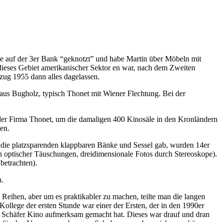
se auf der 3er Bank “geknotzt” und habe Martin über Möbeln mit
 dieses Gebiet amerikanischer Sektor en war, nach dem Zweiten
zug 1955 dann alles dagelassen.
, aus Bugholz, typisch Thonet mit Wiener Flechtung. Bei der
er Firma Thonet, um die damaligen 400 Kinosäle in den Kronländern
en.
s die platzsparenden klappbaren Bänke und Sessel gab, wurden 14er
on optischer Täuschungen, dreidimensionale Fotos durch Stereoskope).
betrachten).
n.
 Reihen, aber um es praktikabler zu machen, teilte man die langen
ollege der ersten Stunde war einer der Ersten, der in den 1990er
s Schäfer Kino aufmerksam gemacht hat. Dieses war drauf und dran