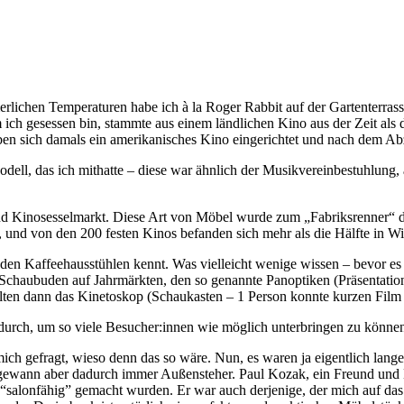
erlichen Temperaturen habe ich à la Roger Rabbit auf der Gartenterras
ich gesessen bin, stammte aus einem ländlichen Kino aus der Zeit als
ben sich damals ein amerikanisches Kino eingerichtet und nach dem Ab
odell, das ich mithatte – diese war ähnlich der Musikvereinbestuhlung
nd Kinosesselmarkt. Diese Art von Möbel wurde zum „Fabriksrenner“ d
 und von den 200 festen Kinos befanden sich mehr als die Hälfte in Wi
 den Kaffeehausstühlen kennt. Was vielleicht wenige wissen – bevor e
n Schaubuden auf Jahrmärkten, den so genannte Panoptiken (Präsentati
en dann das Kinetoskop (Schaukasten – 1 Person konnte kurzen Film 
durch, um so viele Besucher:innen wie möglich unterbringen zu könne
ch gefragt, wieso denn das so wäre. Nun, es waren ja eigentlich lange
, gewann aber dadurch immer Außensteher. Paul Kozak, ein Freund und K
“salonfähig” gemacht wurden. Er war auch derjenige, der mich auf da