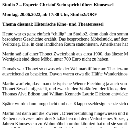
Studio 2 – Experte Christof Stein spricht über: Kinosessel
Montag, 20.06.2022, ab 17:30 Uhr, Studio2//ORF
Thema diesmal:
Historische Kino- und Theatersessel
Heute war es ganz einfach “chillig” im Studio2, denn dank den somm
besonderer Geschichte erzählt. Das besprochene Möbelstück, auf dem 
Weltkrieg. Die, in dem ländlichen Raum stationierten, Amerikaner ha
Martin saß auf einer Thonet Zweierbank aus circa 1900, das älteste M
Wertigkeit sind diese Möbel unter 700 Euro nicht zu haben.
Damals war Thonet so etwas wie der Weltmarktführer am Theater- u
ausreichend zu bespielen. Davon waren etwa die Hälfte Wanderkinos,
Martin warf ein, dass man die typische Wiener Flechtung ja auch von
Thonet Sessel aufgestellt, und zwar in den Vorläufern der Kinos, de
Thomas Alva Edison und William Kennedy Laurie Dickson entwickelt
Später wurde dann umgedacht und das Klappsesseldesign setzte sich 
Martin hat dann auf die Zweier-, Dreierbestuhlung hingewiesen und mi
Reihen nach zwei oder drei Sitzflächen mit dem Verlust eines Sitzes
Jahren Kinosesseln zu Wohnmöbeln umfunktioniert hat und sie somit 