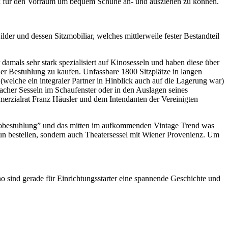
tück für den Vorraum um bequem Schuhe an- und ausziehen zu können.
er und dessen Sitzmobiliar, welches mittlerweile fester Bestandteil
amals sehr stark spezialisiert auf Kinosesseln und haben diese über
r Bestuhlung zu kaufen. Unfassbare 1800 Sitzplätze in langen
 (welche ein integraler Partner in Hinblick auch auf die Lagerung war)
acher Sesseln im Schaufenster oder in den Auslagen seines
erzialrat Franz Häusler und dem Intendanten der Vereinigten
 Kinobestuhlung” und das mitten im aufkommenden Vintage Trend was
un bestellen, sondern auch Theatersessel mit Wiener Provenienz. Um
 sind gerade für Einrichtungsstarter eine spannende Geschichte und