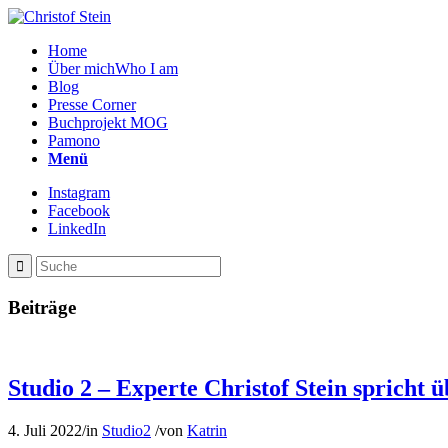
Home
Über mich
Who I am
Blog
Presse Corner
Buchprojekt MOG
Pamono
Menü
Instagram
Facebook
LinkedIn
Beiträge
Studio 2 – Experte Christof Stein spricht ü
4. Juli 2022
/
in
Studio2
/
von
Katrin