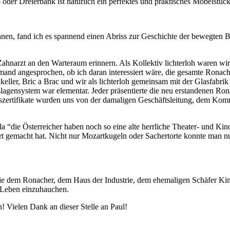
- oder Dreierbank ist natürlich ein perfektes und praktisches Möbels
n, fand ich es spannend einen Abriss zur Geschichte der bewegten Bild
hnarzt an den Warteraum erinnern. Als Kollektiv lichterloh waren wir d
nd angesprochen, ob ich daran interessiert wäre, die gesamte Ronache
eller, Bric a Brac und wir als lichterloh gemeinsam mit der Glasfabrik
agensystem war elementar. Jeder präsentierte die neu erstandenen Ron
szertifikate wurden uns von der damaligen Geschäftsleitung, dem Komm
á la “die Österreicher haben noch so eine alte herrliche Theater- und
rt gemacht hat. Nicht nur Mozartkugeln oder Sachertorte konnte man n
ie dem Ronacher, dem Haus der Industrie, dem ehemaligen Schäfer Kino
s Leben einzuhauchen.
! Vielen Dank an dieser Stelle an Paul!