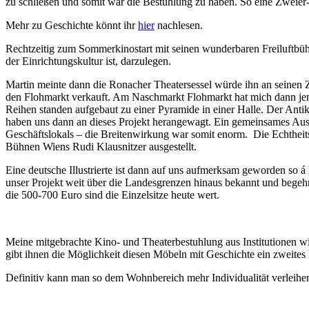
zu schließen und somit war die Bestuhlung zu haben. So eine Zweier
Mehr zu Geschichte könnt ihr
hier
nachlesen.
Rechtzeitig zum Sommerkinostart mit seinen wunderbaren Freiluftbühne
der Einrichtungskultur ist, darzulegen.
Martin meinte dann die Ronacher Theatersessel würde ihn an seinen Za
den Flohmarkt verkauft. Am Naschmarkt Flohmarkt hat mich dann jema
Reihen standen aufgebaut zu einer Pyramide in einer Halle. Der Antikk
haben uns dann an dieses Projekt herangewagt. Ein gemeinsames Ausl
Geschäftslokals – die Breitenwirkung war somit enorm. Die Echtheit
Bühnen Wiens Rudi Klausnitzer ausgestellt.
Eine deutsche Illustrierte ist dann auf uns aufmerksam geworden so 
unser Projekt weit über die Landesgrenzen hinaus bekannt und begeh
die 500-700 Euro sind die Einzelsitze heute wert.
Meine mitgebrachte Kino- und Theaterbestuhlung aus Institutionen w
gibt ihnen die Möglichkeit diesen Möbeln mit Geschichte ein zweite
Definitiv kann man so dem Wohnbereich mehr Individualität verleihen