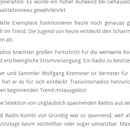
generation. Es wurde ein hoher Aufwand bei Gehäuse
alitätsniveau gewährleistet.
elte Exemplare funktionieren heute noch genauso g
l im Trend. Die Jugend von heute entdeckt den Schar
en ab.
adios brachten großen Fortschritt für die weltweite
d erschwingliche Stromversorgung. Ein Radio zu besitze
ber und Sammler Wolfgang Kremsner ist Vertreter für
 hat er es für sich entdeckt Transistorradios herzu
nen beginnenden Trend mitausgelöst.
ine Selektion von unglaublich spannenden Radios aus s
d Radio Kombi von Grundig war so spannend, weil all
tzutage kaum vorstellbar oder sogar umsetzbar. Max