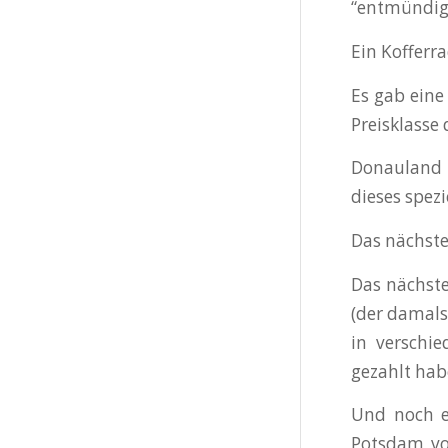
“entmündigt”
Ein Kofferr
Es gab eine
Preisklasse
Donauland 
dieses spez
Das nächste
Das nächste
(der damals
in verschi
gezahlt hab
Und noch ei
Potsdam vo