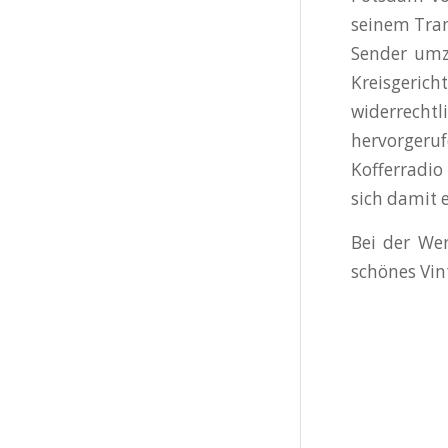
seinem Tran
Sender umz
Kreisgerich
widerrecht
hervorgeru
Kofferradio
sich damit 
Bei der Wer
schönes Vin