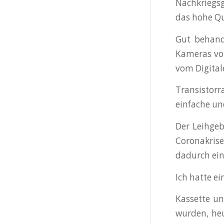
Nachkriegs
das hohe Qu
Gut behand
Kameras vol
vom Digital
Transistorr
einfache un
Der Leihge
Coronakrise
dadurch ei
Ich hatte e
Kassette un
wurden, heu