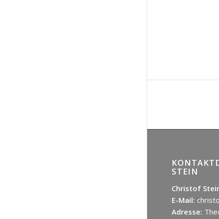
KONTAKTD
STEIN
Christof Stei
E-Mail:
christ
Adresse:
Theo