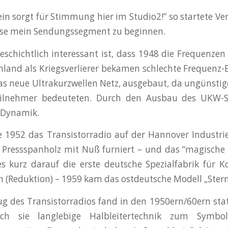
tein sorgt für Stimmung hier im Studio2!” so startete 
ise mein Sendungssegment zu beginnen.
 geschichtlich interessant ist, dass 1948 die Frequenz
land als Kriegsverlierer bekamen schlechte Frequenz
s neue Ultrakurzwellen Netz, ausgebaut, da ungünsti
ilnehmer bedeuteten. Durch den Ausbau des UKW-Se
e Dynamik.
1952 das Transistorradio auf der Hannover Industrie
n Pressspanholz mit Nuß furniert – und das “magisch
 kurz darauf die erste deutsche Spezialfabrik für K
n (Reduktion) – 1959 kam das ostdeutsche Modell „Ster
ug des Transistorradios fand in den 1950ern/60ern stat
ch sie langlebige Halbleitertechnik zum Symbol