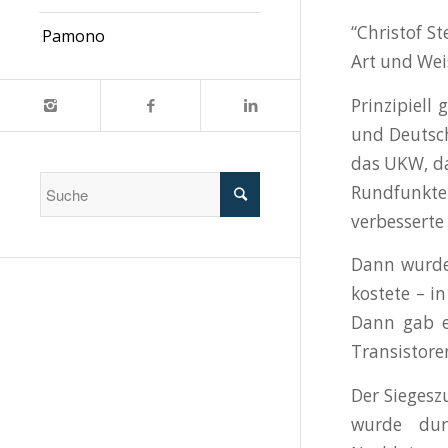
“Christof S
Pamono
Art und We
Prinzipiell
und Deutsch
das UKW, da
Rundfunkte
verbessert
Dann wurde 
kostete – i
Dann gab es
Transistore
Der Siegesz
wurde dur