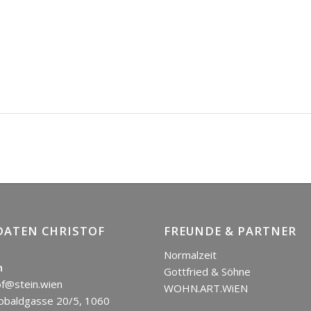
ATEN CHRISTOF
FREUNDE & PARTNER
Normalzeit
n
Gottfried & Söhne
of@stein.wien
WOHN.ART.WiEN
baldgasse 20/5, 1060