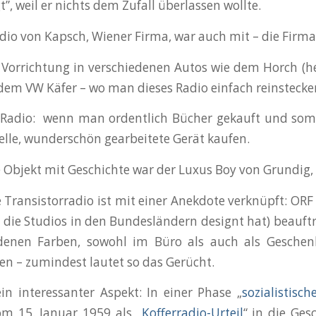
, weil er nichts dem Zufall überlassen wollte.
adio von Kapsch, Wiener Firma, war auch mit – die Firma
 Vorrichtung in verschiedenen Autos wie dem Horch (
 dem VW Käfer – wo man dieses Radio einfach reinsteck
Radio: wenn man ordentlich Bücher gekauft und som
ielle, wunderschön gearbeitete Gerät kaufen.
 Objekt mit Geschichte war der Luxus Boy von Grundig,
 Transistorradio ist mit einer Anekdote verknüpft: OR
 die Studios in den Bundesländern designt hat) beauftr
edenen Farben, sowohl im Büro als auch als Geschen
en – zumindest lautet so das Gerücht.
n interessanter Aspekt: In einer Phase „
sozialistisch
m 15. Januar 1959 als „
Kofferradio-Urteil
“ in die Ge