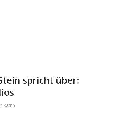
Stein spricht über:
dios
on
Katrin