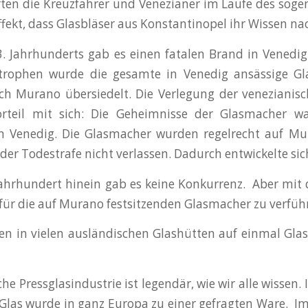
ten die Kreuzfahrer und Venezianer im Laufe des soge
ffekt, dass Glasbläser aus Konstantinopel ihr Wissen na
. Jahrhunderts gab es einen fatalen Brand in Venedi
trophen wurde die gesamte in Venedig ansässige Gla
h Murano übersiedelt. Die Verlegung der venezianis
orteil mit sich: Die Geheimnisse der Glasmacher w
n Venedig. Die Glasmacher wurden regelrecht auf Mura
er Todestrafe nicht verlassen. Dadurch entwickelte s
 Jahrhundert hinein gab es keine Konkurrenz. Aber mit
für die auf Murano festsitzenden Glasmacher zu verführ
n in vielen ausländischen Glashütten auf einmal Glas 
he Pressglasindustrie ist legendär, wie wir alle wissen.
las wurde in ganz Europa zu einer gefragten Ware. I