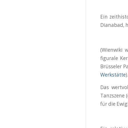
Ein zeithis
Dianabad, h
(Wienwiki 
figurale K
Brüsseler P
Werkstätte
)
Das wertvo
Tanzszene (
für die Ewig