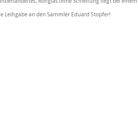
v unbehandeltes, Rohglas ohne Schleifung liegt bei eine
ie Leihgabe an den Sammler Eduard Stopfer!