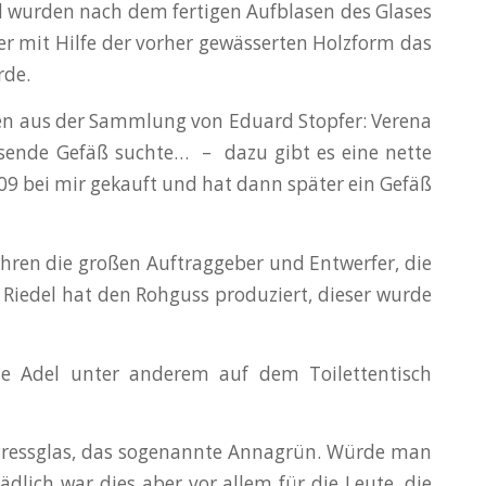
d wurden nach dem fertigen Aufblasen des Glases
r mit Hilfe der vorher gewässerten Holzform das
rde.
n aus der Sammlung von Eduard Stopfer: Verena
assende Gefäß suchte… – dazu gibt es eine nette
09 bei mir gekauft und hat dann später ein Gefäß
ahren die großen Auftraggeber und Entwerfer, die
Riedel hat den Rohguss produziert, dieser wurde
ohe Adel unter anderem auf dem Toilettentisch
 Pressglas, das sogenannte Annagrün. Würde man
dlich war dies aber vor allem für die Leute, die