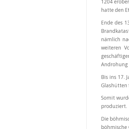
1204 erober
hatte den E
Ende des 13
Brandkatas
nämlich nac
weiteren V
geschäftige
Androhung d
Bis ins 17.
Glashütten 
Somit wurde
produziert.
Die böhmisc
böhmische G