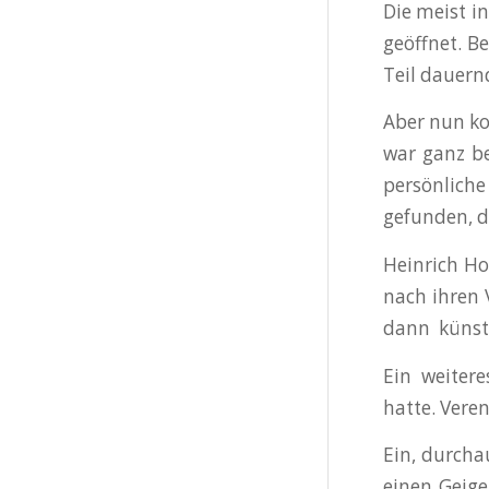
Die meist i
geöffnet. B
Teil dauern
Aber nun k
war ganz be
persönliche
gefunden, d
Heinrich Ho
nach ihren 
dann künstl
Ein weiter
hatte. Vere
Ein, durcha
einen Geige