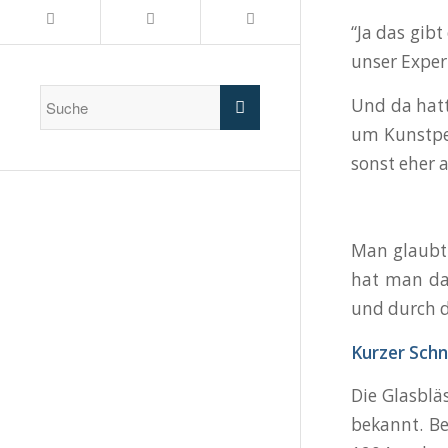
“Ja das gib
unser Exper
Und da hatt
um Kunstpe
sonst eher 
Man glaubt 
hat man da
und durch d
Kurzer Schn
Die Glasblä
bekannt. Be