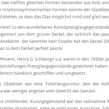
n zwei Hälften geteilten Formen bestanden aus Holz un
ei rotationssymmetrischen Formen konnte der Glasbläse
d drehen, so dass das Glas möglichst rund und glatt wu
onkret zu den wunderbaren Kunstpressglasgegenstände
geistert von dem grüner Deckel, der sichtlich das p
 Anekdote : der Sammler Herr Stopfer hat den Deckel 20
as zu dem Deckel perfekt passte.
ffmann, Henry G. Schlevogt u.a. waren in den 1930er J
Vorstellungen Pressglasgegenstände gezeichnet haben. 
erisch händisch geschliffen und umgesetzt.
es Objektset war eine Toilettengarnitur, den der h
na war weniger angetan vom Gewicht des Ganzen.
us strahlender, Kunstgegenstand war das radioaktive
rzähler dranhalten, gäbe es wohl einen Ausschlag. Schä