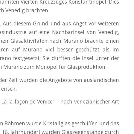
nannten Vierten Kreuzzuges Konstantinopel. Dies
ch Venedig brachten.
g. Aus diesem Grund und aus Angst vor weiteren
sindustrie auf eine Nachbarinsel von Venedig,
chen Glasaktivitäten nach Murano brachte einen
aren auf Murano viel besser geschützt als im
no festgesetzt: Sie durften die Insel unter der
ich Murano zum Monopol für Glasproduktion.
 der Zeit wurden die Angebote von ausländischen
erisch.
„à la façon de Venice“ – nach venezianischer Art
 In Böhmen wurde Kristallglas geschliffen und das
m 16. Jahrhundert wurden Glasgegenstände durch