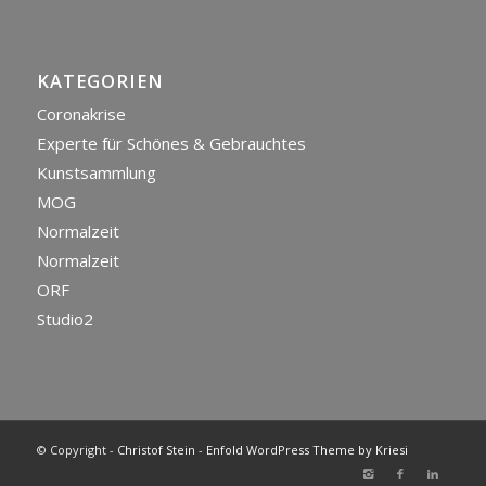
KATEGORIEN
Coronakrise
Experte für Schönes & Gebrauchtes
Kunstsammlung
MOG
Normalzeit
Normalzeit
ORF
Studio2
© Copyright -
Christof Stein
-
Enfold WordPress Theme by Kriesi