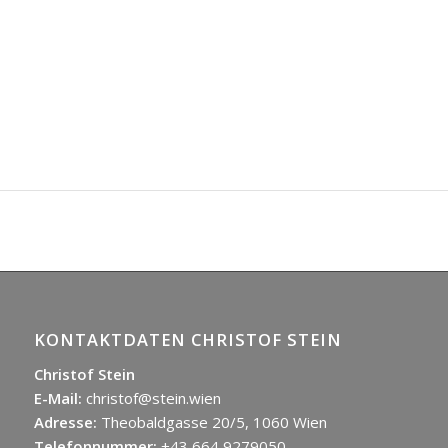
KONTAKTDATEN CHRISTOF STEIN
Christof Stein
E-Mail:
christof@stein.wien
Adresse:
Theobaldgasse 20/5, 1060 Wien
Telefonnummer:
+43 664 9279050