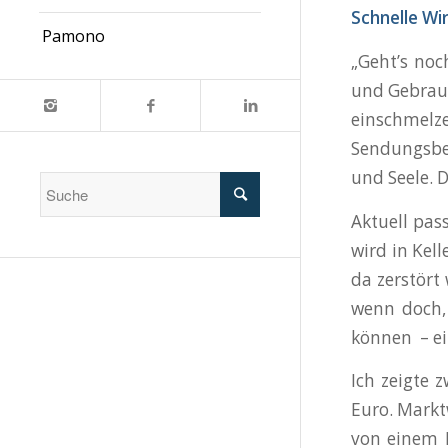
Schnelle Wi
Pamono
„Geht’s noc
und Gebrauc
einschmelz
Sendungsbei
und Seele. D
Aktuell pas
wird in Kel
da zerstört
wenn doch, 
können – ei
Ich zeigte 
Euro. Markt
von einem B