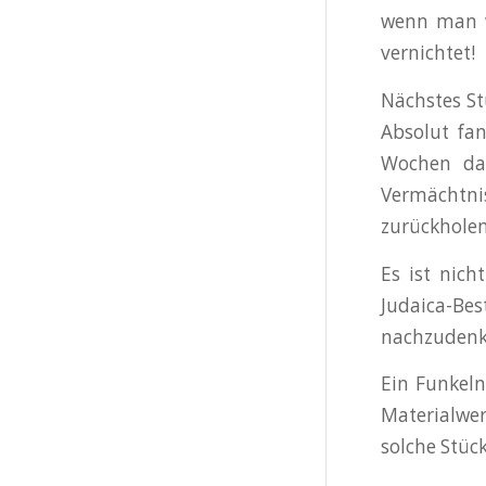
wenn man w
vernichtet!
Nächstes St
Absolut fan
Wochen dau
Vermächtni
zurückholen
Es ist nich
Judaica-Bes
nachzudenke
Ein Funkeln
Materialwe
solche Stüc