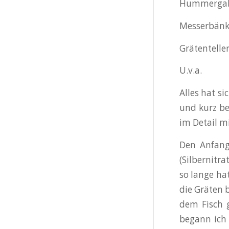
Hummerga
Messerbän
Grätentelle
U.v.a.
Alles hat s
und kurz be
im Detail m
Den Anfang
(Silbernitr
so lange hat
die Gräten 
dem Fisch g
begann ich 