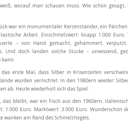
eiß, worauf man schauen muss. Wie schon gesagt, li
ück war ein monumentaler Kerzenständer, ein Pärchen
tastische Arbeit. Einschmelzwert: knapp 1.000 Euro. T
erte – von Hand gemacht, gehämmert, verputzt. 
s. Und doch landen solche Stücke – unwissend, ge
 kann.
t das erste Mal, dass Silber in Krisenzeiten verschwin
tände wurden vernichtet. In den 1980ern wieder: Silbe
n ab. Heute wiederholt sich das Spiel.
, das bleibt, war ein Fisch aus den 1960ern, italieni
rt: 1.000 Euro. Marktwert: 3.000 Euro. Wunderschön 
ke wanken am Rand des Schmelztiegels.