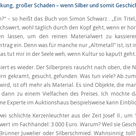
rkung, großer Schaden – wenn Silber und somit Geschi
h?“ – so heißt das Buch von Simon Schwarz . „Ein Titel,
hswert, wohl täglich durch den Kopf geht, wenn er hört
en lassen, um den reinen Materialwert zu kassiere
trag ein. Denn was für manche nur „Altmetall“ ist, ist
as tut mir in der Seele weh, wenn Kultur so kaputt geht.
siert es wieder. Der Silberpreis rauscht nach oben, di
lern gekramt, gesucht, gefunden. Was tun viele? Ab zum S
 wird, ist oft mehr als Material. Es sind Objekte, die 
dann zu einem Vielfachen des Preises. Ich möchte d
ne Experte im Auktionshaus beispielsweise kann Einblic
zwei schlichte Kerzenleuchter aus der Zeit Josef II., 
wert im Fachhandel: 3.000 Euro. Warum? Weil sie Geschic
rünner Juwelier oder Silberschmied. Wahnsinnig tol