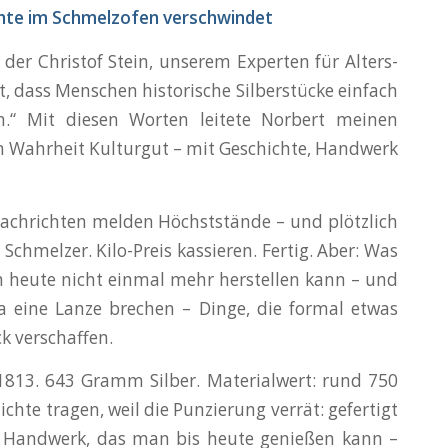
chte im Schmelzofen verschwindet
 der Christof Stein, unserem Experten für Alters-
, dass Menschen historische Silberstücke einfach
n.“ Mit diesen Worten leitete Norbert meinen
 in Wahrheit Kulturgut – mit Geschichte, Handwerk
e Nachrichten melden Höchststände – und plötzlich
chmelzer. Kilo-Preis kassieren. Fertig. Aber: Was
man heute nicht einmal mehr herstellen kann – und
a eine Lanze brechen – Dinge, die formal etwas
k verschaffen.
um 1813. 643 Gramm Silber. Materialwert: rund 750
hte tragen, weil die Punzierung verrät: gefertigt
l! Handwerk, das man bis heute genießen kann –