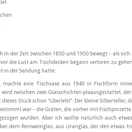
bel
kchen
r
ich in der Zeit zwischen 1850 und 1950 bewegt – als sich
vor die Lust am Tischdecken begann verloren zu gehen
it in der Sendung hatte:
 machte eine Tischvase aus 1940 in Fischform inn
at wird zwischen zwei Glasschichten plaausgestattet, de
 dieses Stück schon “überlebt”. Der kleine Silberteller,
bestimmt war – die Gräten, die vorher mit Fischpinzet
ezogen wurden. Aber ich wollte natürlich auch etwas
bei dem Reinweinglas, aus Uranglas, der den etwas tr