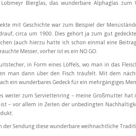
n Lobmeyr Bierglas, das wunderbare Alphaglas zum W
jekte mit Geschichte war zum Beispiel der Menüständ
rauf, circa um 1900. Dies gehört ja zum gut gedeckt
hen (auch hierzu hatte ich schon einmal eine Beitra
rauchte Messer, vorher ist es ein NO GO.
uitstecher, in Form eines Löffels, wo man in das Fleisc
en man dann über den Fisch träufelt. Mit dem näc
nfach ein wunderbares Gedeck für ein mehrgängiges Men
s weiter zum Serviettenring – meine Großmutter hat i
ist – vor allem in Zeiten der unbedingten Nachhaltigke
dukt.
n der Sendung diese wunderbare weihnachtliche Traditi