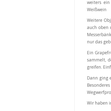
weiters ei
Weißwein
Weitere Ob
auch oben d
Messerbänkc
nur das geb
Ein Grapefr
sammelt, d
greifen. Ei
Dann ging e
Besonderes 
Wegwerfpro
Wir haben i